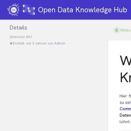
Open Data Knowledge Hub
Details
Willk
Version #31
Erstellt:
vor 3 Jahren
von
Admin
W
K
Hier 
zu se
Comm
Daten
lohnt