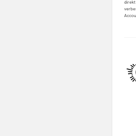
direk
verbe
Accou