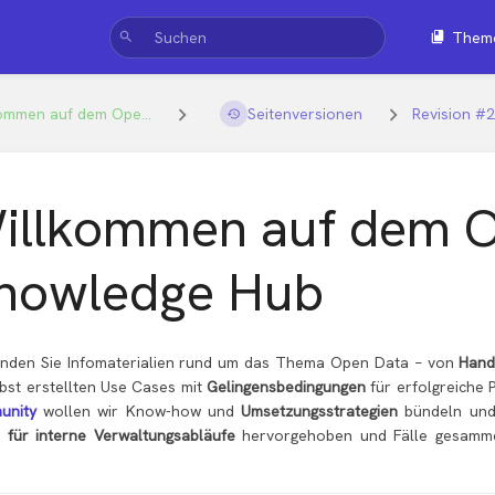
Them
ommen auf dem Ope...
Seitenversionen
Revision #
illkommen auf dem 
nowledge Hub
finden Sie Infomaterialien rund um das Thema Open Data
von
Hand
–
lbst erstellten Use Cases mit
Gelingensbedingungen
für erfolgreiche
unity
wollen wir Know-how und
Umsetzungsstrategien
bündeln und
 für interne Verwaltungsabläufe
hervorgehoben und Fälle gesammelt
.