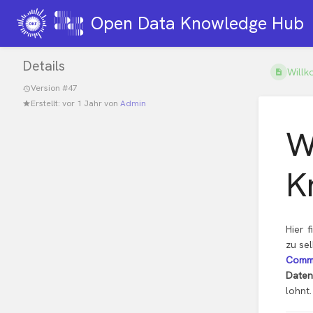
Open Data Knowledge Hub
Details
Willk
Version #47
Erstellt:
vor 1 Jahr
von
Admin
W
K
Hier 
zu se
Comm
Daten
lohnt