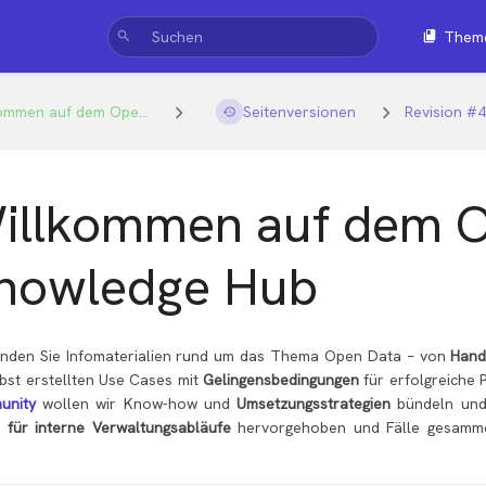
Them
ommen auf dem Ope...
Seitenversionen
Revision #
illkommen auf dem 
nowledge Hub
finden Sie Infomaterialien rund um das Thema Open Data
von
Hand
–
lbst erstellten Use Cases mit
Gelingensbedingungen
für erfolgreiche
unity
wollen wir Know-how und
Umsetzungsstrategien
bündeln und
 für interne Verwaltungsabläufe
hervorgehoben und Fälle gesammelt
.