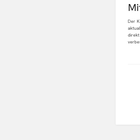
Mi
Der K
aktua
direk
verbe