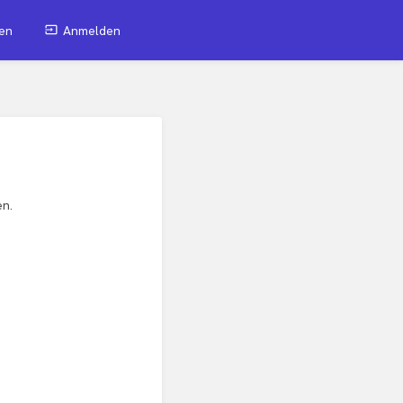
en
Anmelden
en.